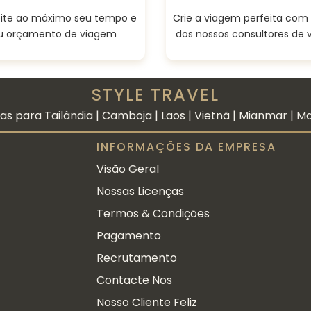
ite ao máximo seu tempo e
Crie a viagem perfeita com 
u orçamento de viagem
dos nossos consultores de
STYLE TRAVEL
s para Tailândia | Camboja | Laos | Vietnã | Mianmar | Mal
INFORMAÇÕES DA EMPRESA
Visão Geral
Nossas Licenças
Termos & Condições
Pagamento
Recrutamento
Contacte Nos
Nosso Cliente Feliz