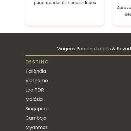
para atender às necessidades
Aprove
se
Viagens Personalizadas & Privada
DESTINO
Tailândia
Vietname
Lao PDR
Malásia
Singapura
Camboja
Myanmar