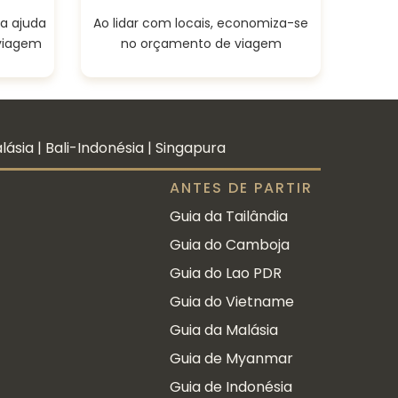
a ajuda
Ao lidar com locais, economiza-se
 viagem
no orçamento de viagem
ásia | Bali-Indonésia | Singapura
ANTES DE PARTIR
Guia da Tailândia
Guia do Camboja
Guia do Lao PDR
Guia do Vietname
Guia da Malásia
Guia de Myanmar
Guia de Indonésia