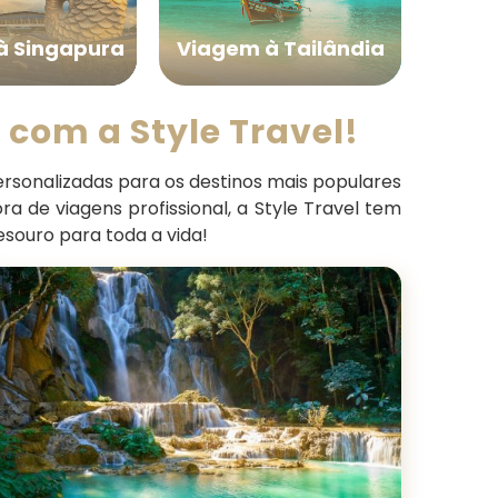
à Singapura
Viagem à Tailândia
Viag
 com a Style Travel!
rsonalizadas para os destinos mais populares
ra de viagens profissional, a Style Travel tem
esouro para toda a vida!